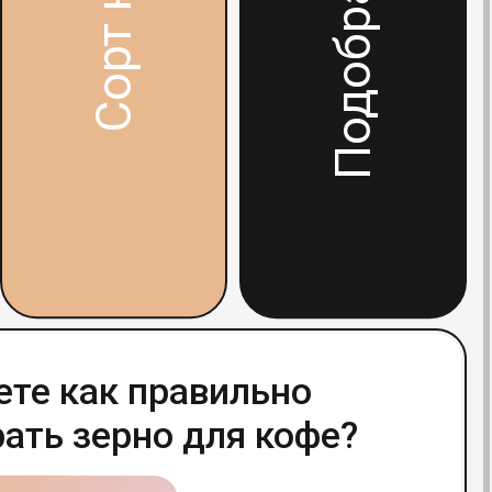
к правильно
рно для кофе?
ю