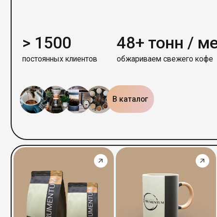
> 1500
48+ тонн / мес
постоянных клиентов
обжариваем свежего кофе
В каталог
Кофе
Чай
Аксе