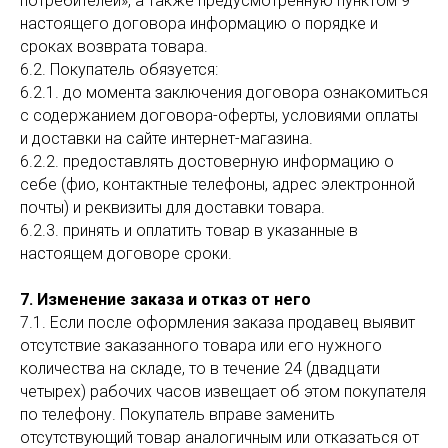
потребителей», а также предусмотренную пунктом 9
настоящего договора информацию о порядке и
сроках возврата товара.
6.2. Покупатель обязуется:
6.2.1. до момента заключения договора ознакомиться
с содержанием договора-оферты, условиями оплаты
и доставки на сайте интернет-магазина.
6.2.2. предоставлять достоверную информацию о
себе (фио, контактные телефоны, адрес электронной
почты) и реквизиты для доставки товара.
6.2.3. принять и оплатить товар в указанные в
Категории
Меню
настоящем договоре сроки.
Кофе
Доставка и оплата
Чай
Правила возврата
7. Изменение заказа и отказ от него
Аксессуары
Как выбрать кофе?
7.1. Если после оформления заказа продавец выявит
Сорт недели
Для оптовых клиентов
отсутствие заказанного товара или его нужного
количества на складе, то в течение 24 (двадцати
+7 (930) 225-01-61
четырех) рабочих часов извещает об этом покупателя
по телефону. Покупатель вправе заменить
Обратный звонок
отсутствующий товар аналогичным или отказаться от
shop@frumentum.ru