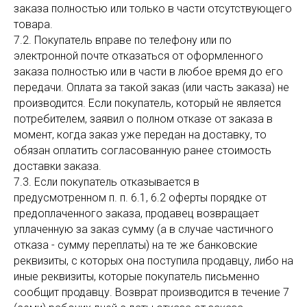
заказа полностью или только в части отсутствующего
товара.
7.2. Покупатель вправе по телефону или по
электронной почте отказаться от оформленного
заказа полностью или в части в любое время до его
передачи. Оплата за такой заказ (или часть заказа) не
ИП Пучков Кирилл
Дмитриевич
производится. Если покупатель, который не является
ИНН: 333411794401
ОГРНИП: 313333419200036
Как подобрать кофе?
политика конфиденциальности
Оферта
потребителем, заявил о полном отказе от заказа в
момент, когда заказ уже передан на доставку, то
Подобрать кофе
обязан оплатить согласованную ранее стоимость
доставки заказа.
7.3. Если покупатель отказывается в
предусмотренном п. п. 6.1, 6.2 оферты порядке от
предоплаченного заказа, продавец возвращает
уплаченную за заказ сумму (а в случае частичного
отказа - сумму переплаты) на те же банковские
реквизиты, с которых она поступила продавцу, либо на
иные реквизиты, которые покупатель письменно
сообщит продавцу. Возврат производится в течение 7